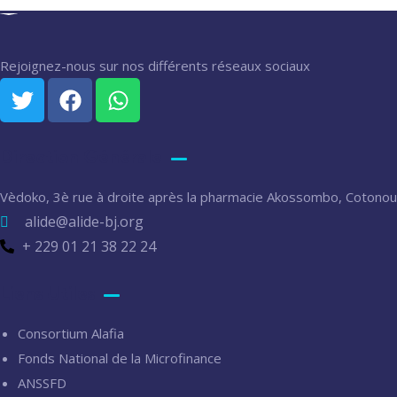
Rejoignez-nous sur nos différents réseaux sociaux
Direction Générale
Vèdoko, 3è rue à droite après la pharmacie Akossombo, Cotonou
alide@alide-bj.org
+ 229 01 21 38 22 24
Liens Utiles
Consortium Alafia
Fonds National de la Microfinance
ANSSFD