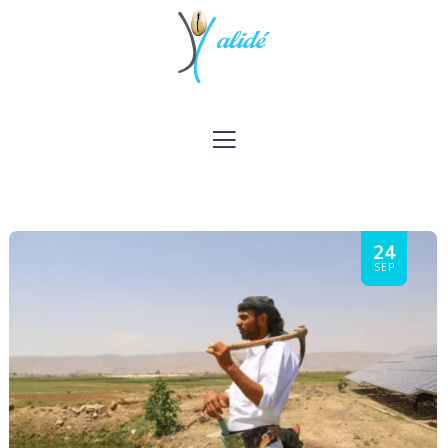
24
SEP