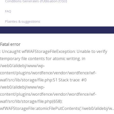
Conditions Générales d’Utilisation (CGU)
FAQ
Plaintes & suggestions
Fatal error
: Uncaught wfWAFStorageFileException: Unable to verify
temporary file contents for atomic writing. in
/web0/alidebj/www/wp-
content/plugins/wordfence/vendor/wordfence/wf-
waf/src/lib/storage/file.php:51 Stack trace: #0
/web0/alidebj/www/wp-
content/plugins/wordfence/vendor/wordfence/wf-
waf/src/lib/storage/file.php(658):
wfWAFStorageFile::atomicFilePutContents('/web0/alidebj/w...