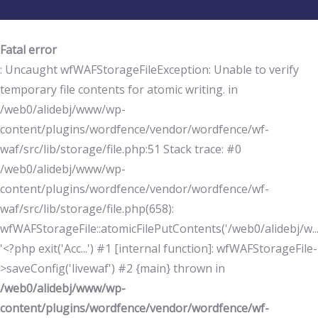
Fatal error
: Uncaught wfWAFStorageFileException: Unable to verify
temporary file contents for atomic writing. in
/web0/alidebj/www/wp-
content/plugins/wordfence/vendor/wordfence/wf-
waf/src/lib/storage/file.php:51 Stack trace: #0
/web0/alidebj/www/wp-
content/plugins/wordfence/vendor/wordfence/wf-
waf/src/lib/storage/file.php(658):
wfWAFStorageFile::atomicFilePutContents('/web0/alidebj/w...
'<?php exit('Acc...') #1 [internal function]: wfWAFStorageFile-
>saveConfig('livewaf') #2 {main} thrown in
/web0/alidebj/www/wp-
content/plugins/wordfence/vendor/wordfence/wf-