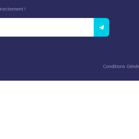
irectement !
Conditions Génér
mporary file contents for atomic writing. in /web0/alideb
ebj/www/wp-content/plugins/wordfence/vendor/wordfence/wf-w
 '<?php exit('Acc...') #1 [internal function]: wfWAFStorageFi
ordfence/wf-waf/src/lib/storage/file.php