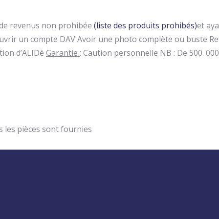
 de revenus non prohibée
(liste des produits prohibés)
et aya
e Ouvrir un compte DAV Avoir une photo complète ou buste Re
ntion d’ALIDé
Garantie
: Caution personnelle NB : De 500. 000 
 les pièces sont fournies