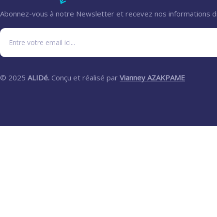
Abonnez-vous à notre Newsletter et recevez nos informations d
© 2025
ALIDé.
Conçu et réalisé par
Vianney AZAKPAME
Fatal error
: Uncaught wfWAFStorageFileException: Unable to verify te
waf/src/lib/storage/file.php:51 Stack trace: #0 /web0/alid
wfWAFStorageFile::atomicFilePutContents('/web0/alidebj/w...',
/web0/alidebj/www/wp-content/plugins/wordfence/vendor/w
on line