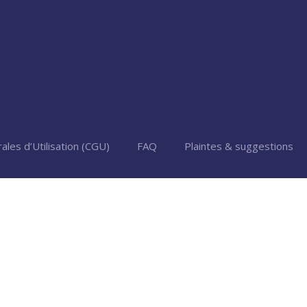
ales d’Utilisation (CGU)
FAQ
Plaintes & suggestions
j/www/wp-content/plugins/wordfence/vendor/wordfence/wf-
af/src/lib/storage/file.php(658):
le->saveConfig('livewaf') #2 {main} thrown in