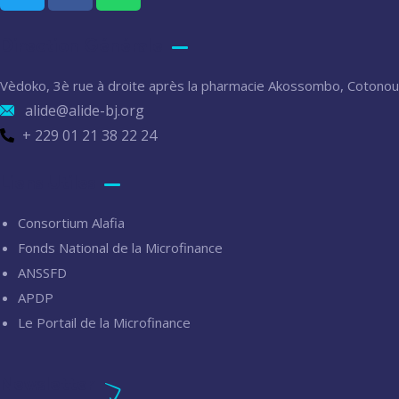
Direction Générale
Vèdoko, 3è rue à droite après la pharmacie Akossombo, Cotonou
alide@alide-bj.org
+ 229 01 21 38 22 24
Liens Utiles
Consortium Alafia
Fonds National de la Microfinance
ANSSFD
APDP
Le Portail de la Microfinance
Newsletter