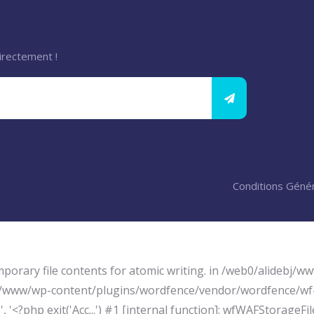
irectement !
Conditions Génér
mporary file contents for atomic writing. in /web0/alideb
ebj/www/wp-content/plugins/wordfence/vendor/wordfence/wf-w
 '<?php exit('Acc...') #1 [internal function]: wfWAFStorageFi