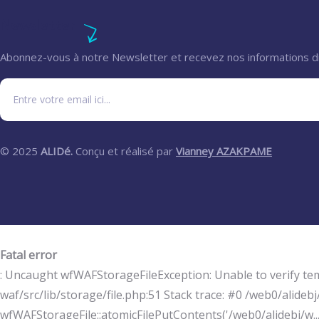
Newsletter
Abonnez-vous à notre Newsletter et recevez nos informations d
© 2025
ALIDé.
Conçu et réalisé par
Vianney AZAKPAME
Fatal error
: Uncaught wfWAFStorageFileException: Unable to verify te
waf/src/lib/storage/file.php:51 Stack trace: #0 /web0/alid
wfWAFStorageFile::atomicFilePutContents('/web0/alidebj/w...',