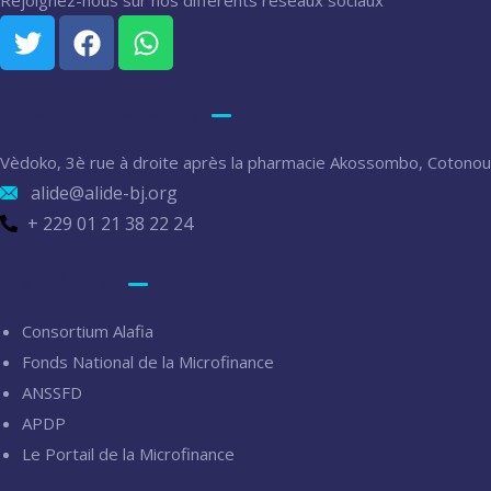
Rejoignez-nous sur nos différents réseaux sociaux
Direction Générale
Vèdoko, 3è rue à droite après la pharmacie Akossombo, Cotonou
alide@alide-bj.org
+ 229 01 21 38 22 24
Liens Utiles
Consortium Alafia
Fonds National de la Microfinance
ANSSFD
APDP
Le Portail de la Microfinance