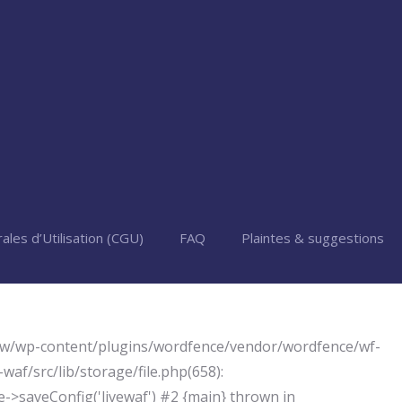
ales d’Utilisation (CGU)
FAQ
Plaintes & suggestions
j/www/wp-content/plugins/wordfence/vendor/wordfence/wf-
af/src/lib/storage/file.php(658):
le->saveConfig('livewaf') #2 {main} thrown in